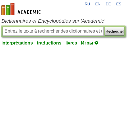
RU
EN
DE
ES
fr-academic.com
Dictionnaires et Encyclopédies sur 'Academic'
Recherche!
interprétations
traductions
livres
Игры ⚽