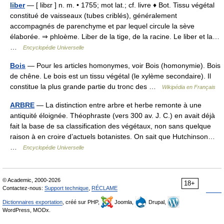
liber
— [ libɛr ] n. m. • 1755; mot lat.; cf. livre ♦ Bot. Tissu végétal
constitué de vaisseaux (tubes criblés), généralement
accompagnés de parenchyme et par lequel circule la sève
élaborée. ⇒ phloème. Liber de la tige, de la racine. Le liber et la…
…
Encyclopédie Universelle
Bois
— Pour les articles homonymes, voir Bois (homonymie). Bois
de chêne. Le bois est un tissu végétal (le xylème secondaire). Il
constitue la plus grande partie du tronc des …
Wikipédia en Français
ARBRE
— La distinction entre arbre et herbe remonte à une
antiquité éloignée. Théophraste (vers 300 av. J. C.) en avait déjà
fait la base de sa classification des végétaux, non sans quelque
raison à en croire d’actuels botanistes. On sait que Hutchinson…
…
Encyclopédie Universelle
© Academic, 2000-2026
18+
Contactez-nous:
Support technique
,
RÉCLAME
Dictionnaires exportation
, créé sur PHP,
Joomla,
Drupal,
WordPress, MODx.