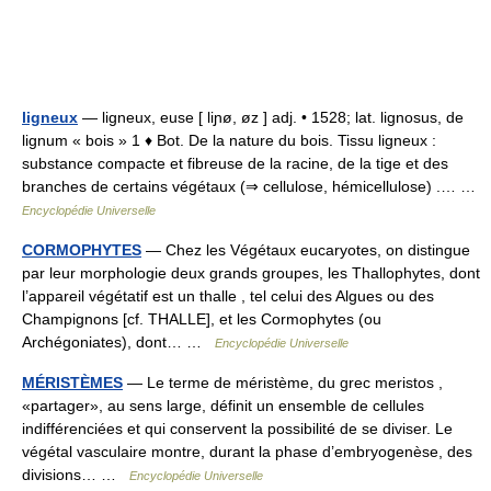
ligneux
— ligneux, euse [ liɲø, øz ] adj. • 1528; lat. lignosus, de
lignum « bois » 1 ♦ Bot. De la nature du bois. Tissu ligneux :
substance compacte et fibreuse de la racine, de la tige et des
branches de certains végétaux (⇒ cellulose, hémicellulose) .… …
Encyclopédie Universelle
CORMOPHYTES
— Chez les Végétaux eucaryotes, on distingue
par leur morphologie deux grands groupes, les Thallophytes, dont
l’appareil végétatif est un thalle , tel celui des Algues ou des
Champignons [cf. THALLE], et les Cormophytes (ou
Archégoniates), dont… …
Encyclopédie Universelle
MÉRISTÈMES
— Le terme de méristème, du grec meristos ,
«partager», au sens large, définit un ensemble de cellules
indifférenciées et qui conservent la possibilité de se diviser. Le
végétal vasculaire montre, durant la phase d’embryogenèse, des
divisions… …
Encyclopédie Universelle