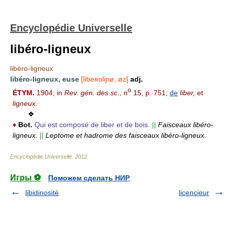
Encyclopédie Universelle
libéro-ligneux
libéro-ligneux
libéro-ligneux, euse
[libeʀoliɲø, øz]
adj.
o
ÉTYM.
1904, in
Rev. gén. des sc.,
n
15, p. 751;
de
liber,
et
ligneux.
❖
♦
Bot.
Qui est composé de liber et de bois.
||
Faisceaux libéro-
ligneux.
||
Leptome et hadrome des faisceaux libéro-ligneux.
Encyclopédie Universelle
.
2012
.
Игры ⚽
Поможем сделать НИР
libidinosité
licencieur