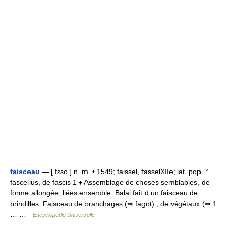
faisceau
— [ fɛso ] n. m. • 1549; faissel, fasselXIIe; lat. pop. °
fascellus, de fascis 1 ♦ Assemblage de choses semblables, de
forme allongée, liées ensemble. Balai fait d un faisceau de
brindilles. Faisceau de branchages (⇒ fagot) , de végétaux (⇒ 1.
… …
Encyclopédie Universelle